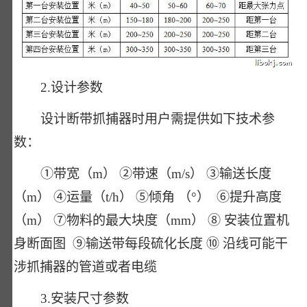
2.设计参数
设计断带抓捕器时用户需提供如下技术参
数：
①带宽（m） ②带速（m/s） ③输送长度
（m） ④运量（t/h） ⑤倾角 （°） ⑥提升高度
（m） ⑦物料的最大块度（mm） ⑧ 安装位置机
身断面图 ⑨输送带每段硫化长度 ⑩ 沿线可能干
涉抓捕器的管道或者电缆
3.安装尺寸参数